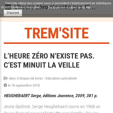
Trem'site utilise des cookies ceux-ci permettent l’établissement de statistiques
L’heure zéro n’existe pas. C’est minuit la veille
et sont totalement anonymes.
J'accepte les cookies de ce site.
D'accord
T
R
E
M
'
S
I
T
E
L’HEURE ZÉRO N’EXISTE PAS.
C’EST MINUIT LA VEILLE
dans
Critiques de livres - Education spécialisée
le 16 septembre 2010
HEUGHEBAERT Serge, éditions Jouvence, 2009, 381 p.
Jeune diplômé, Serge Heughebaert ouvre en 1968 un