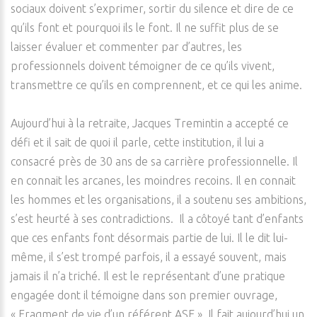
sociaux doivent s’exprimer, sortir du silence et dire de ce
qu’ils font et pourquoi ils le font. Il ne suffit plus de se
laisser évaluer et commenter par d’autres, les
professionnels doivent témoigner de ce qu’ils vivent,
transmettre ce qu’ils en comprennent, et ce qui les anime.
Aujourd’hui à la retraite, Jacques Tremintin a accepté ce
défi et il sait de quoi il parle, cette institution, il lui a
consacré près de 30 ans de sa carrière professionnelle. Il
en connait les arcanes, les moindres recoins. Il en connait
les hommes et les organisations, il a soutenu ses ambitions,
s’est heurté à ses contradictions. Il a côtoyé tant d’enfants
que ces enfants font désormais partie de lui. Il le dit lui-
même, il s’est trompé parfois, il a essayé souvent, mais
jamais il n’a triché. Il est le représentant d’une pratique
engagée dont il témoigne dans son premier ouvrage,
« Fragment de vie d’un référent ASE ». Il fait aujourd’hui un