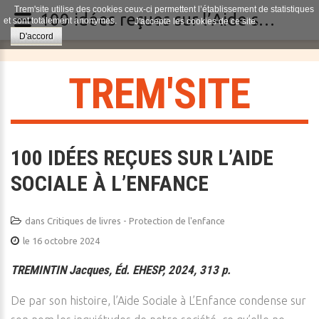
Trem'site utilise des cookies ceux-ci permettent l’établissement de statistiques
100 idées reçues sur l’Aide sociale à l’enfance
et sont totalement anonymes.
J'accepte les cookies de ce site.
D'accord
T
R
E
M
'
S
I
T
E
100 IDÉES REÇUES SUR L’AIDE
SOCIALE À L’ENFANCE
dans
Critiques de livres - Protection de l'enfance
le 16 octobre 2024
TREMINTIN Jacques, Éd. EHESP, 2024, 313 p.
De par son histoire, l’Aide Sociale à L’Enfance condense sur