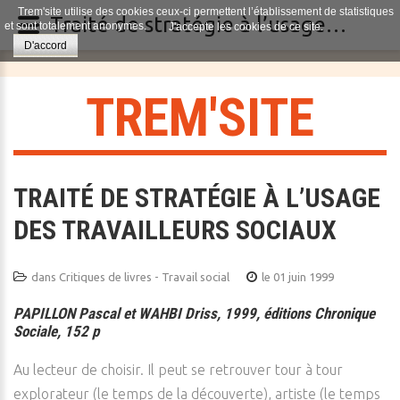
Trem'site utilise des cookies ceux-ci permettent l’établissement de statistiques
Traité de stratégie à l’usage des travailleurs sociaux
et sont totalement anonymes.
J'accepte les cookies de ce site.
D'accord
T
R
E
M
'
S
I
T
E
TRAITÉ DE STRATÉGIE À L’USAGE
DES TRAVAILLEURS SOCIAUX
dans
Critiques de livres - Travail social
le 01 juin 1999
PAPILLON Pascal et WAHBI Driss, 1999, éditions Chronique
Sociale, 152 p
Au lecteur de choisir. Il peut se retrouver tour à tour
explorateur (le temps de la découverte), artiste (le temps