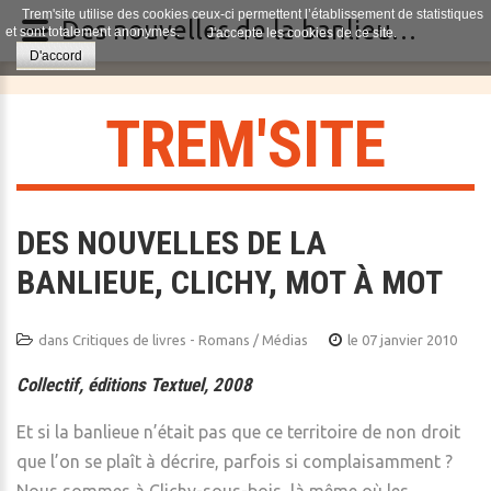
Trem'site utilise des cookies ceux-ci permettent l’établissement de statistiques
Des nouvelles de la banlieue, Clichy, mot à mot
et sont totalement anonymes.
J'accepte les cookies de ce site.
D'accord
T
R
E
M
'
S
I
T
E
DES NOUVELLES DE LA
BANLIEUE, CLICHY, MOT À MOT
dans
Critiques de livres - Romans / Médias
le 07 janvier 2010
Collectif, éditions Textuel, 2008
Et si la banlieue n’était pas que ce territoire de non droit
que l’on se plaît à décrire, parfois si complaisamment ?