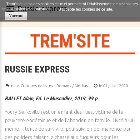
Trem'site utilise des cookies ceux-ci permettent l’établissement de statistiques
Russie express
et sont totalement anonymes.
J'accepte les cookies de ce site.
D'accord
T
R
E
M
'
S
I
T
E
RUSSIE EXPRESS
dans
Critiques de livres - Romans / Médias
le 01 juillet 2020
BALLET Alain, Ed. Le Muscadier, 2019, 99 p.
Youry Serkovitch est un enfant des rues, victime de la
pauvreté endémique et de l’abandon de famille. Livré à lui-
même, il tente de survivre, poursuivi en permanence par
des policiers faisant la chasse aux fugueurs pour les