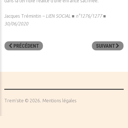
dans la terrible réalité d’une enfance sacrifiée.
Jacques Trémintin
–
LIEN SOCIAL ■ n°1276/1277 ■
30/06/2020
PRÉCÉDENT
SUIVANT
Trem'site
©
2026
Mentions légales