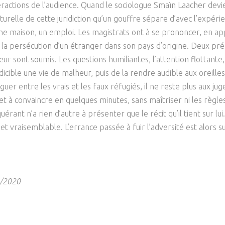
nteractions de l’audience. Quand le sociologue Smaïn Laacher devi
Psychanalyse
Droit
Violence / Maltraitance
Protection De L'enfance
ulturelle de cette juridiction qu’un gouffre sépare d’avec l’expé
Psychiatrie
Économie / Emploi
Romans / Médias
e, une maison, un emploi. Les magistrats ont à se prononcer, en a
Agression Sexuelle
Accueil – Placement
e la persécution d’un étranger dans son pays d’origine. Deux pré
Psychologie
Justice
Délinquance
ui leur sont soumis. Les questions humiliantes, l’attention flotta
Sexualité
Politique
cible une vie de malheur, puis de la rendre audible aux oreille
Banlieue
uer entre les vrais et les faux réfugiés, il ne reste plus aux jug
Sociologie
Religion
à convaincre en quelques minutes, sans maîtriser ni les règles
Scolarité
t n’a rien d’autre à présenter que le récit qu’il tient sur lui. E
 vraisemblable. L’errance passée à fuir l’adversité est alors su
4/2020