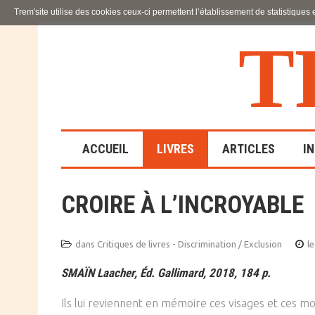
Trem'site utilise des cookies ceux-ci permettent l’établissement de statistiques
T
ACCUEIL
LIVRES
ARTICLES
I
CROIRE À L’INCROYABLE
LA FAMILLE
EN SOUFFRANCE
dans
Critiques de livres - Discrimination / Exclusion
le
ACTION SOCIALE ET
SMAÏN Laacher, Éd. Gallimard, 2018, 184 p.
ÉDUCATIVE
Ils lui reviennent en mémoire ces visages et ces mots
SCIENCES HUMAINES