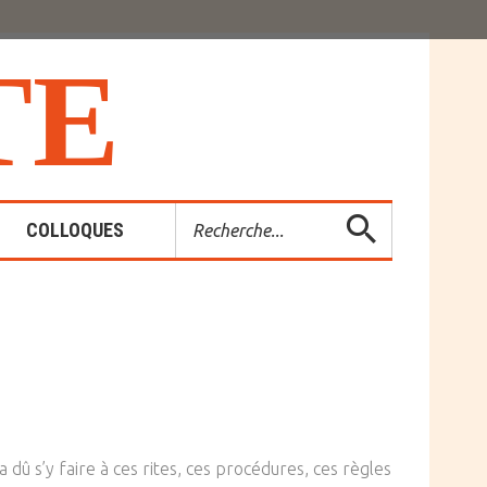
T
E
Rechercher
COLLOQUES
es-Rendus
entions
 dû s’y faire à ces rites, ces procédures, ces règles