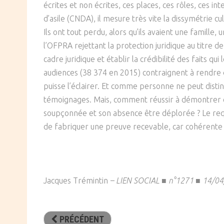
écrites et non écrites, ces places, ces rôles, ces i
SOCIÉTÉ
d’asile (CNDA), il mesure très vite la dissymétrie c
Ils ont tout perdu, alors qu’ils avaient une famill
CULTURE
l’OFPRA rejettant la protection juridique au titre d
cadre juridique et établir la crédibilité des faits q
audiences (38 374 en 2015) contraignent à rendre di
puisse l’éclairer. Et comme personne ne peut disting
témoignages. Mais, comment réussir à démontrer et 
soupçonnée et son absence être déplorée ? Le requéran
de fabriquer une preuve recevable, car cohérente et
Jacques Trémintin
–
LIEN SOCIAL ■ n°1271 ■ 14/0
PRÉCÉDENT