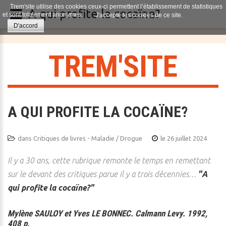
Trem'site utilise des cookies ceux-ci permettent l’établissement de statistiques
A qui profite la cocaïne?
et sont totalement anonymes.
J'accepte les cookies de ce site.
D'accord
T
R
E
M
'
S
I
T
E
A QUI PROFITE LA COCAÏNE?
dans
Critiques de livres - Maladie / Drogue
le 26 juillet 2024
Il y a 30 ans, cette rubrique remonte le temps en remettant
sur le devant des critiques parue il y a trois décennies…
"A
qui profite la cocaïne?"
Mylène SAULOY et Yves LE BONNEC. Calmann Levy. 1992,
408 p.