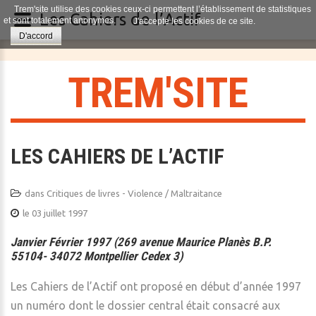
Trem'site utilise des cookies ceux-ci permettent l’établissement de statistiques
Les Cahiers de l’Actif
et sont totalement anonymes.
J'accepte les cookies de ce site.
D'accord
T
R
E
M
'
S
I
T
E
LES CAHIERS DE L’ACTIF
dans
Critiques de livres - Violence / Maltraitance
le 03 juillet 1997
Janvier Février 1997 (269 avenue Maurice Planès B.P.
55104- 34072 Montpellier Cedex 3)
Les Cahiers de l’Actif ont proposé en début d’année 1997
un numéro dont le dossier central était consacré aux