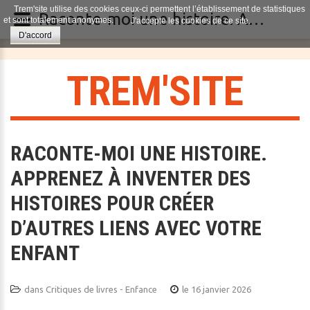
Trem'site utilise des cookies ceux-ci permettent l’établissement de statistiques
Raconte-moi une histoire. Apprenez à inventer des histoires pour créer d’autres liens avec votre enfant
et sont totalement anonymes.
J'accepte les cookies de ce site.
D'accord
T
R
E
M
'
S
I
T
E
RACONTE-MOI UNE HISTOIRE.
APPRENEZ À INVENTER DES
HISTOIRES POUR CRÉER
D’AUTRES LIENS AVEC VOTRE
ENFANT
dans
Critiques de livres - Enfance
le 16 janvier 2026