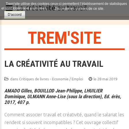
Trem'site utilise des cookies ceux-ci permettent l’établissement de statistiques
La créativité au travail
et sont totalement anonymes.
J'accepte les cookies de ce site.
D'accord
T
R
E
M
'
S
I
T
E
LA CRÉATIVITÉ AU TRAVAIL
dans
Critiques de livres - Economie / Emploi
le 28 mai 2019
AMADO Gilles, BOUILLOD Jean-Philippe, LHUILIER
Dominique, ULMANN Anne-Lise (sous la direction), Ed. érès,
2017, 407 p.
Comment associer travail et créativité, quand le salariat les
rendent si souvent incompatibles ? Cet ouvrage collectif