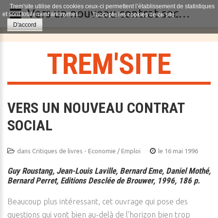
Trem'site utilise des cookies ceux-ci permettent l’établissement de statistiques
Vers un nouveau contrat social
et sont totalement anonymes.
J'accepte les cookies de ce site.
D'accord
T
R
E
M
'
S
I
T
E
VERS UN NOUVEAU CONTRAT
SOCIAL
dans
Critiques de livres - Economie / Emploi
le 16 mai 1996
Guy Roustang, Jean-Louis Laville, Bernard Eme, Daniel Mothé,
Bernard Perret, Editions Desclée de Brouwer, 1996, 186 p.
Beaucoup plus intéressant, cet ouvrage qui pose des
questions qui vont bien au-delà de l’horizon bien trop