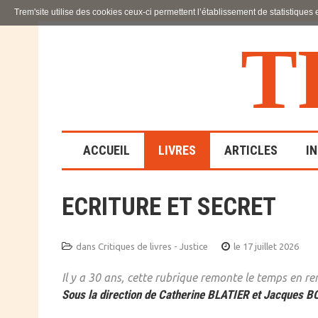
Trem'site utilise des cookies ceux-ci permettent l’établissement de statistiques
T
ACCUEIL
LIVRES
ARTICLES
I
ECRITURE ET SECRET
LA FAMILLE
EN SOUFFRANCE
dans
Critiques de livres - Justice
le 17 juillet 2026
ACTION SOCIALE ET
ÉDUCATIVE
Il y a 30 ans, cette rubrique remonte le temps en re
Sous la direction de Catherine BLATIER et Jacques 
SCIENCES HUMAINES