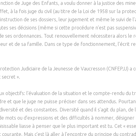
ction de Juge des Enfants, a voulu donner à la justice des mineu
Psychanalyse
Droit
Violence / Maltraitance
Protection De L'enfance
fet, à la fois juge du civil (au titre de la Loi de 1958 sur la pro
Psychiatrie
Économie / Emploi
Romans / Médias
’instruction de ses dossiers, leur jugement et même le suivi de l
Agression Sexuelle
Accueil – Placement
utes ses décisions (même si cette procédure n’est pas suspensi
Psychologie
Justice
Délinquance
de ses ordonnances. Tout renouvellement nécessitera alors le r
Sexualité
Politique
eur et de sa famille. Dans ce type de fonctionnement, l’écrit re
Banlieue
Sociologie
Religion
Scolarité
rotection Judiciaire de la Jeunesse de Vaucresson (CNFEPJJ) a c
 secret ».
objectifs: l’évaluation de la situation et le compte-rendu du tra
re et que le juge ne puisse préciser dans ses attendus. Pourtant 
diversité et des constantes. Diversité quand il s’agit du plan, 
 mots ou d’expressions et des difficultés à nommer, désigner et 
nsaisissable liasse à penser que le plus important est tu. Cet « ess
st courante. Mais c’est là aller à l’encontre du principe du contrad