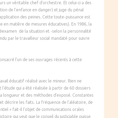
rs un véritable chef d’orchestre. Et celui-ci a des
tection de l’enfance en danger) et juge du pénal
’application des peines. Cette toute-puissance est
ve en matière de mesures éducatives). En 1986, la
éexamen de la situation et -selon la personnalité
ndu par le travailleur social mandaté pour suivre
onsacré l’un de ses ouvrages récents à cette
vail éducatif réalisé avec le mineur. Rien ne
l’étude qui a été réalisée à partir de 60 dossiers
de la longueur et des méthodes d’exposé. Constantes
décrire les faits. La fréquence de l’aléatoire, de
entiel » fait-il l’objet de communications orales
ictoire qui veut que le conseil du justiciable puisse