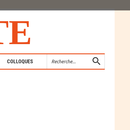
T
E
Rechercher
COLLOQUES
es-Rendus
entions