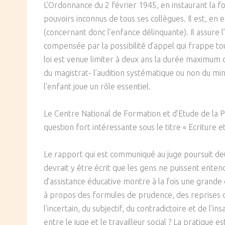
L’Ordonnance du 2 février 1945, en instaurant la fon
SOCIÉTÉ
pouvoirs inconnus de tous ses collègues. Il est, en ef
(concernant donc l’enfance délinquante). Il assure l
CULTURE
compensée par la possibilité d’appel qui frappe to
loi est venue limiter à deux ans la durée maximum 
du magistrat- l’audition systématique ou non du min
l’enfant joue un rôle essentiel.
Le Centre National de Formation et d’Etude de la P
question fort intéressante sous le titre « Ecriture et
Le rapport qui est communiqué au juge poursuit deux 
devrait y être écrit que les gens ne puissent entend
d’assistance éducative montre à la fois une grande 
à propos des formules de prudence, des reprises de
l’incertain, du subjectif, du contradictoire et de l’i
entre le juge et le travailleur social ? La pratique e