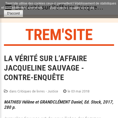
Trem'site utilise des cookies ceux-ci permettent l’établissement de statistiques
La vérité sur l’affaire Jacqueline Sauvage - Contre-enquête
et sont totalement anonymes.
J'accepte les cookies de ce site.
D'accord
T
R
E
M
'
S
I
T
E
LA VÉRITÉ SUR L’AFFAIRE
JACQUELINE SAUVAGE -
CONTRE-ENQUÊTE
dans
Critiques de livres - Justice
le 03 mai 2018
MATHIEU Hélène et GRANDCLÉMENT Daniel, Ed. Stock, 2017,
280 p.