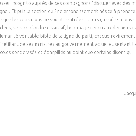
passer incognito auprès de ses compagnons "discuter avec des mi
règne ! Et puis la section du 2nd arrondissement hésite à prend
que les cotisations ne soient rentrées... alors ça coûte moins c
lées, service d'ordre dissuasif, hommage rendu aux derniers naz
umanité véritable bible de la ligne du parti, chaque revirement 
 frétillant de ses ministres au gouvernement actuel et sentant 
Ecolos sont divisés et éparpillés au point que certains disent qu'il
Jacq