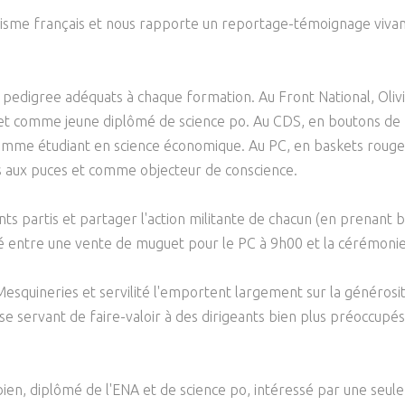
Psychanalyse
Droit
ntisme français et nous rapporte un reportage-témoignage vivant
Violence / Maltraitance
Protection De L'enfance
Psychiatrie
Économie / Emploi
Romans / Médias
Agression Sexuelle
Accueil – Placement
Psychologie
Justice
 pedigree adéquats à chaque formation. Au Front National, Oli
Délinquance
Sexualité
Politique
et comme jeune diplômé de science po. Au CDS, en boutons d
Banlieue
et comme étudiant en science économique. Au PC, en baskets ro
Sociologie
Religion
es aux puces et comme objecteur de conscience.
Scolarité
ts partis et partager l'action militante de chacun (en prenant 
é entre une vente de muguet pour le PC à 9h00 et la cérémonie
esquineries et servilité l'emportent largement sur la générosité
e servant de faire-valoir à des dirigeants bien plus préoccupés 
bien, diplômé de l'ENA et de science po, intéressé par une seul