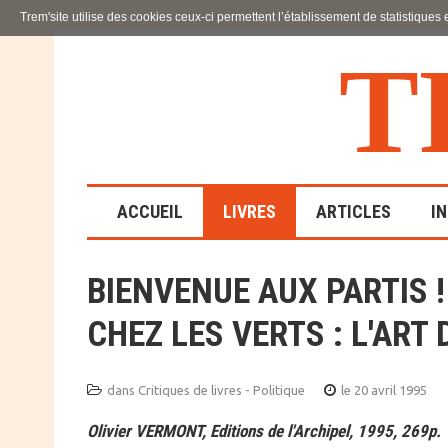
Trem'site utilise des cookies ceux-ci permettent l’établissement de statistiques
T
ACCUEIL
LIVRES
ARTICLES
I
BIENVENUE AUX PARTIS ! 
LA FAMILLE
CHEZ LES VERTS : L'ART 
EN SOUFFRANCE
ACTION SOCIALE ET
ÉDUCATIVE
dans
Critiques de livres - Politique
le 20 avril 1995
Olivier VERMONT, Editions de l'Archipel, 1995, 269p.
SCIENCES HUMAINES