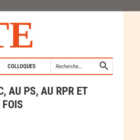
T
E
Rechercher
COLLOQUES
, AU PS, AU RPR ET
es-Rendus
 FOIS
entions