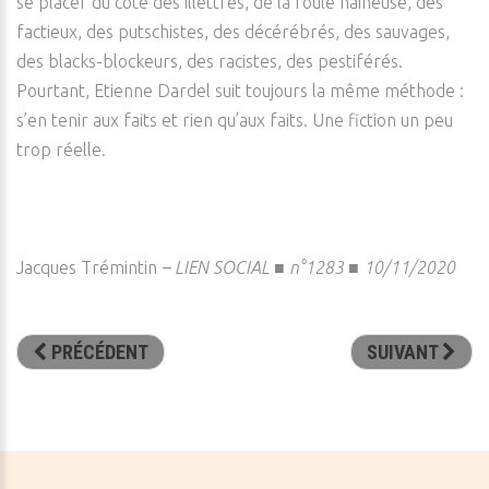
se placer du côté des illettrés, de la foule haineuse, des
factieux, des putschistes, des décérébrés, des sauvages,
des blacks-blockeurs, des racistes, des pestiférés.
Pourtant, Etienne Dardel suit toujours la même méthode :
s’en tenir aux faits et rien qu’aux faits. Une fiction un peu
trop réelle.
Jacques Trémintin
–
LIEN SOCIAL ■ n°1283 ■ 10/11/2020
PRÉCÉDENT
SUIVANT