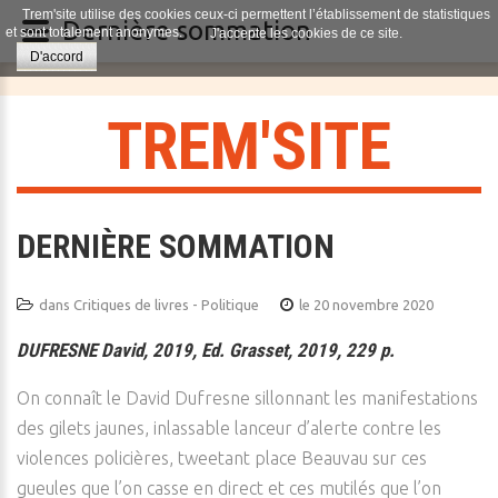
Trem'site utilise des cookies ceux-ci permettent l’établissement de statistiques
Dernière sommation
et sont totalement anonymes.
J'accepte les cookies de ce site.
D'accord
T
R
E
M
'
S
I
T
E
DERNIÈRE SOMMATION
dans
Critiques de livres - Politique
le 20 novembre 2020
DUFRESNE David, 2019, Ed. Grasset, 2019, 229 p.
On connaît le David Dufresne sillonnant les manifestations
des gilets jaunes, inlassable lanceur d’alerte contre les
violences policières, tweetant place Beauvau sur ces
gueules que l’on casse en direct et ces mutilés que l’on