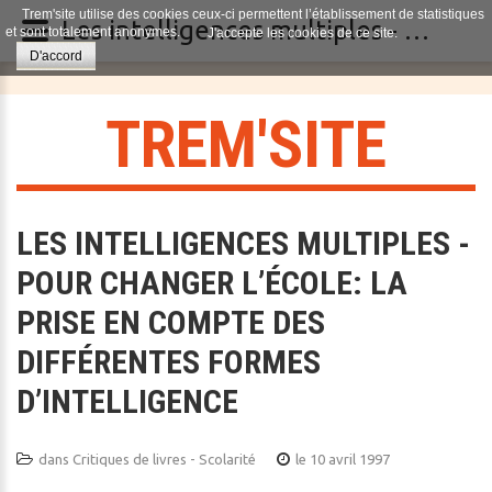
Trem'site utilise des cookies ceux-ci permettent l’établissement de statistiques
Les intelligences multiples - Pour changer l’école: la prise en compte des différentes formes d’intelligence
et sont totalement anonymes.
J'accepte les cookies de ce site.
D'accord
T
R
E
M
'
S
I
T
E
LES INTELLIGENCES MULTIPLES -
POUR CHANGER L’ÉCOLE: LA
PRISE EN COMPTE DES
DIFFÉRENTES FORMES
D’INTELLIGENCE
dans
Critiques de livres - Scolarité
le 10 avril 1997