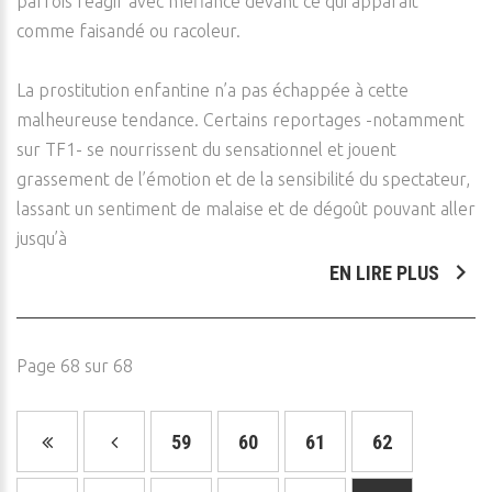
parfois réagir avec méfiance devant ce qui apparaît
comme faisandé ou racoleur.
La prostitution enfantine n’a pas échappée à cette
malheureuse tendance. Certains reportages -notamment
sur TF1- se nourrissent du sensationnel et jouent
grassement de l’émotion et de la sensibilité du spectateur,
lassant un sentiment de malaise et de dégoût pouvant aller
jusqu’à
EN LIRE PLUS
Page 68 sur 68
59
60
61
62