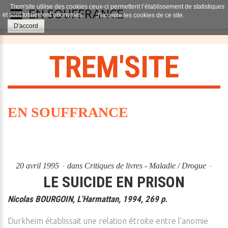
Trem'site utilise des cookies ceux-ci permettent l’établissement de statistiques
EN SOUFFRANCE
et sont totalement anonymes.
J'accepte les cookies de ce site.
D'accord
T
R
E
M
'
S
I
T
E
EN SOUFFRANCE
20 avril 1995
dans
Critiques de livres - Maladie / Drogue
LE SUICIDE EN PRISON
Nicolas BOURGOIN, L'Harmattan, 1994, 269 p.
Durkheim établissait une relation étroite entre l'anomie