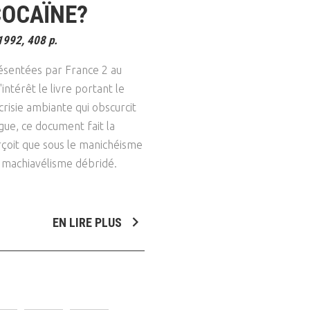
COCAÏNE?
1992, 408 p.
ésentées par France 2 au
ntérêt le livre portant le
crisie ambiante qui obscurcit
gue, ce document fait la
erçoit que sous le manichéisme
 machiavélisme débridé.
EN LIRE PLUS