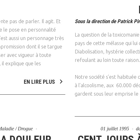
Sous la direction de Patrick P
te pas de parler. Il agit. Et
e le pose en personnalité
La question de la toxicomani
’est aussi un personnage très
pays de cette mélasse qui lui
promission dont il se targue
Diabolisation, hystérie collec
ser avec vigueur à toute
refoulant au loin toute raison.
 il explique que les
Notre société s’est habituée 
EN LIRE PLUS
à l’alcoolisme, aux 60.000 déc
gardent sous leur emprise le 
 Maladie / Drogue
01 juillet 1995
d
LA DOULEUR
CENT JOURS 