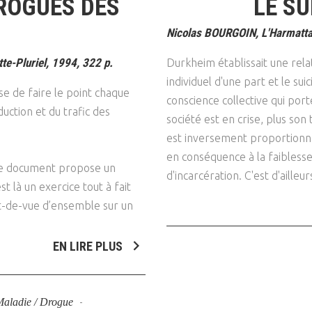
DROGUES DES
LE SU
Nicolas BOURGOIN, L'Harmatta
te-Pluriel, 1994, 322 p.
Durkheim établissait une relat
individuel d'une part et le suic
e de faire le point chaque
conscience collective qui porte
duction et du trafic des
société est en crise, plus son
est inversement proportionnel
en conséquence à la faibless
 ce document propose un
d'incarcération. C'est d'ailleur
st là un exercice tout à fait
nt-de-vue d’ensemble sur un
EN LIRE PLUS
 Maladie / Drogue