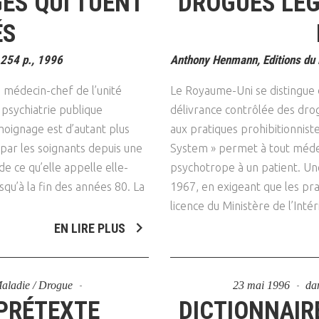
ES QUI TUENT
DROGUES LÉG
Psychanalyse
Droit
Violence / Maltraitance
Protection De L'enfance
ÉS
Psychiatrie
Économie / Emploi
Romans / Médias
Agression Sexuelle
Accueil – Placement
 254 p., 1996
Anthony Henmann, Editions du 
Psychologie
Justice
Délinquance
médecin-chef de l’unité
Le Royaume-Uni se distingue 
Sexualité
Politique
Banlieue
 psychiatrie publique
délivrance contrôlée des dro
Sociologie
Religion
moignage est d’autant plus
aux pratiques prohibitionniste
e par les soignants depuis une
System » permet à tout médec
Scolarité
de ce qu’elle appelle elle-
psychotrope à un patient. Une 
squ’à la fin des années 80. La
1967, en exigeant que les prat
licence du Ministère de l’Intér
EN LIRE PLUS
 Maladie / Drogue
23 mai 1996
da
 PRÉTEXTE
DICTIONNAIR