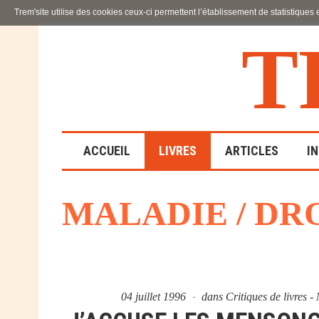
Trem'site utilise des cookies ceux-ci permettent l’établissement de statistiques
T
ACCUEIL
LIVRES
ARTICLES
I
MALADIE / DR
LA FAMILLE
EN SOUFFRANCE
ACTION SOCIALE ET
ÉDUCATIVE
04 juillet 1996
dans
Critiques de livres 
SCIENCES HUMAINES