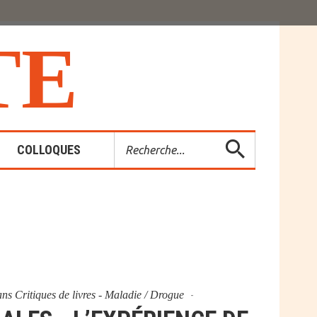
T
E
Rechercher
COLLOQUES
es-Rendus
entions
ans
Critiques de livres - Maladie / Drogue