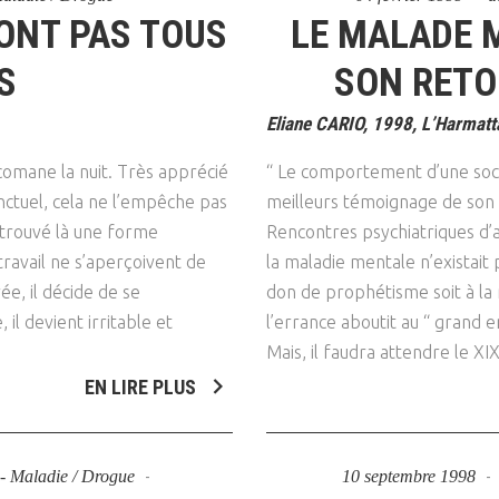
ONT PAS TOUS
LE MALADE M
S
SON RETO
Eliane CARIO, 1998, L’Harmatt
comane la nuit. Très apprécié
“ Le comportement d’une soc
nctuel, cela ne l’empêche pas
meilleurs témoignage de son d
 trouvé là une forme
Rencontres psychiatriques d’a
 travail ne s’aperçoivent de
la maladie mentale n’existait 
ée, il décide de se
don de prophétisme soit à la 
l devient irritable et
l’errance aboutit au “ grand e
Mais, il faudra attendre le X
EN LIRE PLUS
s - Maladie / Drogue
10 septembre 1998