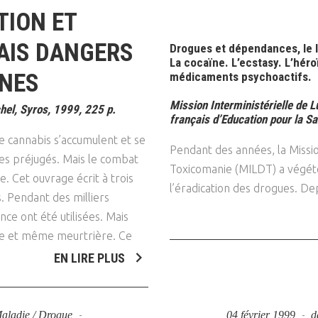
TION ET
RAIS DANGERS
Drogues et dépendances, le li
La cocaïne. L’ecstasy. L’hér
UNES
médicaments psychoactifs.
Mission Interministérielle de L
el, Syros, 1999, 225 p.
français d’Education pour la S
le cannabis s’accumulent et se
Pendant des années, la Missio
les préjugés. Mais le combat
Toxicomanie (MILDT) a végét
e. Cet ouvrage écrit à trois
l’éradication des drogues. De
s. Pendant des milliers
nce ont été utilisées. Mais
oire et même meurtrière. Ce
EN LIRE PLUS
 Maladie / Drogue
04 février 1999
d