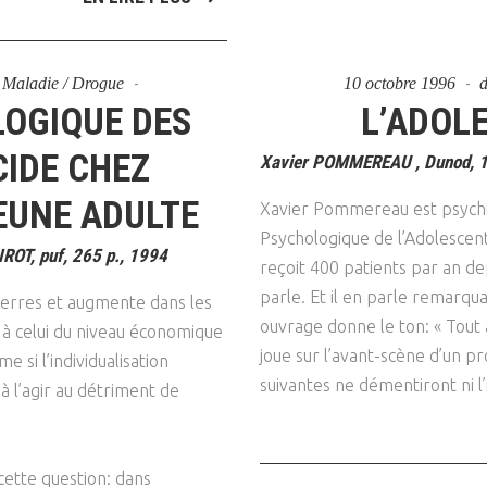
 - Maladie / Drogue
10 octobre 1996
OGIQUE DES
L’ADOL
CIDE CHEZ
Xavier POMMEREAU , Dunod, 1
EUNE ADULTE
Xavier Pommereau est psychiat
Psychologique de l’Adolescent
IROT, puf, 265 p., 1994
reçoit 400 patients par an dep
parle. Et il en parle remarq
uerres et augmente dans les
ouvrage donne le ton: « Tout a
e à celui du niveau économique
joue sur l’avant-scène d’un p
 si l’individualisation
suivantes ne démentiront ni l
 à l’agir au détriment de
ette question: dans