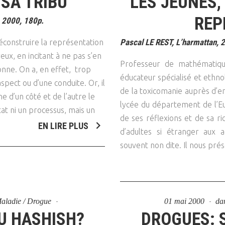
SA TRIBU
LES JEUNES,
Psychanalyse
Droit
Violence / Maltraitance
Protection De L'enfance
REP
 2000, 180p.
Psychiatrie
Économie / Emploi
Romans / Médias
Agression Sexuelle
Accueil – Placement
Pascal LE REST, L’harmattan, 
déconstruire la représentation
Psychologie
Justice
ux, en incitant à ne pas s’en
Délinquance
Professeur de mathématiqu
Sexualité
Politique
nne. On a, en effet, trop
Banlieue
éducateur spécialisé et ethnol
pect ou d’une conduite. Or, il
Sociologie
Religion
de la toxicomanie auprès d’e
e d’un côté et de l’autre le
lycée du département de l’Eure
Scolarité
tat ni un processus, mais un
de ses réflexions et de sa r
EN LIRE PLUS
d’adultes si étranger aux a
souvent non dite. Il nous pré
 Maladie / Drogue
01 mai 2000
da
DU HASHISH?
DROGUES: 