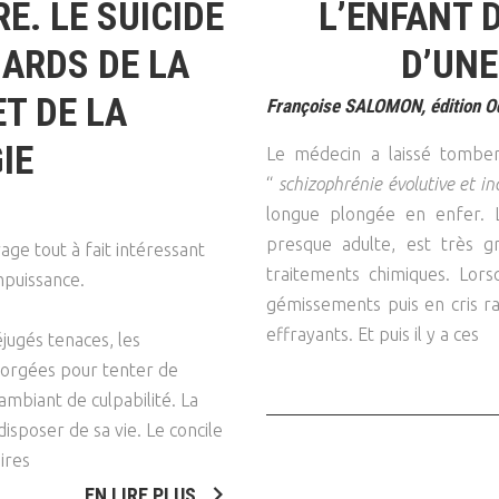
RE. LE SUICIDE
L’ENFANT D
GARDS DE LA
D’UNE
T DE LA
Françoise SALOMON, édition Od
IE
Le médecin a laissé tomber
“
schizophrénie évolutive et in
longue plongée en enfer. L
presque adulte, est très gr
age tout à fait intéressant
traitements chimiques. Lorsq
mpuissance.
gémissements puis en cris r
effrayants. Et puis il y a ces
jugés tenaces, les
 forgées pour tenter de
mbiant de culpabilité. La
 disposer de sa vie. Le concile
ires
EN LIRE PLUS