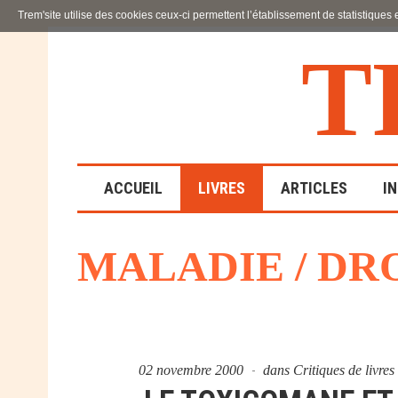
Trem'site utilise des cookies ceux-ci permettent l’établissement de statistiques
T
ACCUEIL
LIVRES
ARTICLES
I
MALADIE / DR
LA FAMILLE
EN SOUFFRANCE
ACTION SOCIALE ET
ÉDUCATIVE
02 novembre 2000
dans
Critiques de livre
SCIENCES HUMAINES