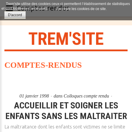
Trem'site utilise des cookies ceux-ci permettent l’établissement de statistiques
Comptes-rendus
et sont totalement anonymes.
J'accepte les cookies de ce site.
D'accord
T
R
E
M
'
S
I
T
E
COMPTES-RENDUS
01 janvier 1998
dans
Colloques compte rendu
ACCUEILLIR ET SOIGNER LES
ENFANTS SANS LES MALTRAITER
La maltraitance dont les enfants sont victimes ne se limite