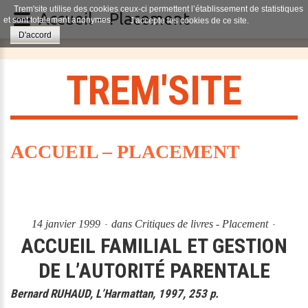
Trem'site utilise des cookies ceux-ci permettent l’établissement de statistiques
Accueil – Placement
et sont totalement anonymes.
J'accepte les cookies de ce site.
D'accord
T
R
E
M
'
S
I
T
E
ACCUEIL – PLACEMENT
14 janvier 1999
dans
Critiques de livres - Placement
ACCUEIL FAMILIAL ET GESTION
DE L’AUTORITÉ PARENTALE
Bernard RUHAUD, L’Harmattan, 1997, 253 p.