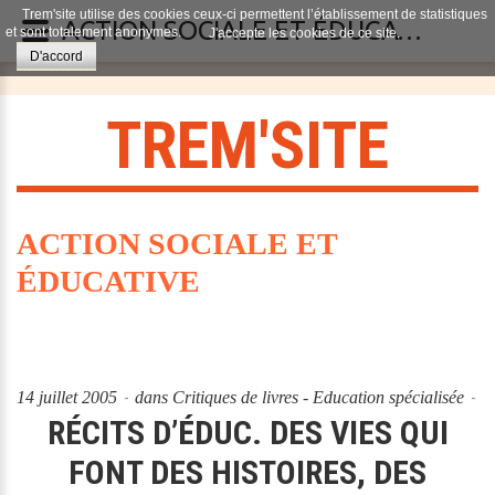
Trem'site utilise des cookies ceux-ci permettent l’établissement de statistiques
ACTION SOCIALE ET ÉDUCATIVE
et sont totalement anonymes.
J'accepte les cookies de ce site.
D'accord
T
R
E
M
'
S
I
T
E
ACTION SOCIALE ET
ÉDUCATIVE
14 juillet 2005
dans
Critiques de livres - Education spécialisée
RÉCITS D’ÉDUC. DES VIES QUI
FONT DES HISTOIRES, DES