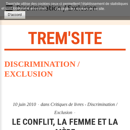
Trem'site utilise des cookies ceux-ci permettent l’établissement de statistiques
Discrimination / Exclusion
et sont totalement anonymes.
J'accepte les cookies de ce site.
D'accord
T
R
E
M
'
S
I
T
E
DISCRIMINATION /
EXCLUSION
10 juin 2010
dans
Critiques de livres - Discrimination /
Exclusion
LE CONFLIT, LA FEMME ET LA