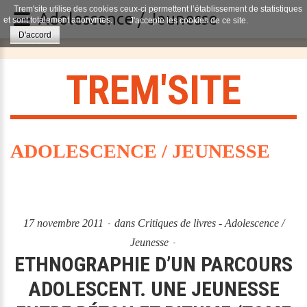
Trem'site utilise des cookies ceux-ci permettent l’établissement de statistiques
Adolescence / Jeunesse
et sont totalement anonymes.
J'accepte les cookies de ce site.
D'accord
T
R
E
M
'
S
I
T
E
ADOLESCENCE / JEUNESSE
17 novembre 2011
dans
Critiques de livres - Adolescence /
Jeunesse
ETHNOGRAPHIE D’UN PARCOURS
ADOLESCENT. UNE JEUNESSE