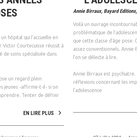
SES
Annie Birraux, Bayard Editions
Voilà un ouvrage incontourna
problématique de l’adolesce
n hôpital qui l’accueille en
que cette classe d’âge pose. 
r Victor Courtecuisse réussit à
assez conventionnels. Annie 
é de soins spécialisée dans
l’on se délecte à lire.
Annie Birraux est psychiatre. E
pose un regard plein
réflexions concernant les imp
 jeunes -affirme-t-il- si on
l’adolescence
omprendre. Tenter de définir
EN LIRE PLUS