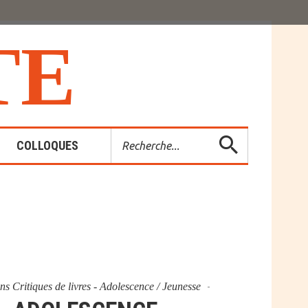
T
E
Rechercher
COLLOQUES
es-Rendus
entions
ans
Critiques de livres - Adolescence / Jeunesse