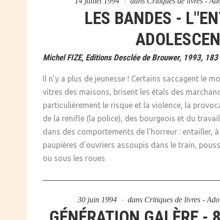
14 juillet 1994
dans
Critiques de livres - A
LES BANDES - L"EN
ADOLESCE
Michel FIZE, Editions Desclée de Brouwer, 1993, 183 
Il n'y a plus de jeunesse ! Certains saccagent le mo
vitres des maisons, brisent les étals des marchan
particulièrement le risque et la violence, la provocat
de la renifle (la police), des bourgeois et du travai
dans des comportements de l'horreur : entailler, à 
paupières d'ouvriers assoupis dans le train, pou
ou sous les roues
30 juin 1994
dans
Critiques de livres - Ad
GÉNÉRATION GALÈRE - 8