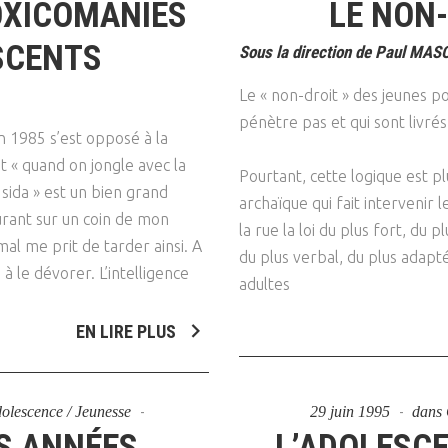
OXICOMANIES
LE NON-
SCENTS
Sous la direction de Paul MAS
Le « non-droit » des jeunes po
pénètre pas et qui sont livrés
en 1985 s’est opposé à la
t « quand on jongle avec la
Pourtant, cette logique est pl
 sida » est un bien grand
archaïque qui fait intervenir 
durant sur un coin de mon
la rue la loi du plus fort, du p
mal me prit de tarder ainsi. A
du plus verbal, du plus adapté
à le dévorer. L’intelligence
adultes
EN LIRE PLUS
Adolescence / Jeunesse
29 juin 1995
dans
ES ANNÉES
L’ADOLESCE