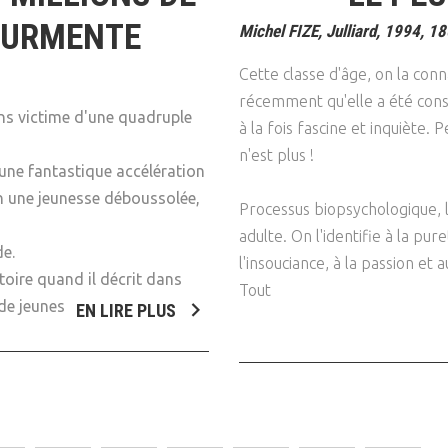
OURMENTE
Michel FIZE, Julliard, 1994, 18
Cette classe d'âge, on la conn
récemment qu'elle a été consid
ans victime d'une quadruple
à la fois fascine et inquiète.
n'est plus !
une fantastique accélération
en une jeunesse déboussolée,
Processus biopsychologique, l
adulte. On l'identifie à la pu
de.
l'insouciance, à la passion e
toire quand il décrit dans
Tout
 de jeunes
EN LIRE PLUS