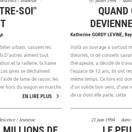
dolescence / Jeunesse
07 juillet 1994
dan
TRE-SOI"
QUAND 
NT
DEVIENNE
p.
Katherine GORDY LEVINE, Baya
bilier urbain, cassent les
Voilà un ouvrage à surtout me
ds.D'autres aiment tout
théories, ni de conseils sava
ion et la raillerie, la haine
thérapeute, a décidé de trav
l.Les pires se déchaînent
l'espace de 12 ans, ils ont r
l'aide de lame de rasoir, les
même temps. Ce livre est don
sser hors du wagon en marche
d'un solide bon sens, d'une 
de ce dont elle parle, cette
EN LIRE PLUS
olescence / Jeunesse
21 juin 1994
dans
 MILLIONS DE
LE PE