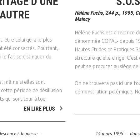
RITAGE D’UNE
S.O.
Psychanalyse
Droit
Violence / Maltraitance
Protection De L'enfance
’AUTRE
Hélène Fuchs, 244 p., 1995, Co
Psychiatrie
Économie / Emploi
Romans / Médias
Maincy
Agression Sexuelle
Accueil – Placement
Psychologie
Justice
Hélène Fuchs est directrice de
Délinquance
être celui qui a le plus
dénommée COPAL- depuis 1981
Sexualité
Politique
Banlieue
t été consacrés. Pourtant,
Hautes Etudes et Pratiques So
Sociologie
Religion
 le fait se distinguer du
structure qu’elle dirige. C’est 
peut se procurer au siège de l
Scolarité
e, même si elles sont
On ne trouvera pas ici une f
cette période de désillusion
démonstration polémique. N
s qui sont tour à tour
EN LIRE PLUS
olescence / Jeunesse
14 mars 1996
dan