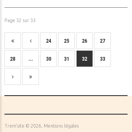
Page 32 sur 33
24
25
26
27
28
...
30
31
32
33
Trem'site
©
2026
Mentions légales