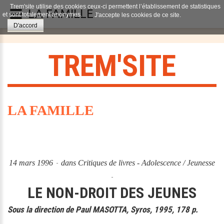
Trem'site utilise des cookies ceux-ci permettent l’établissement de statistiques
LA FAMILLE
et sont totalement anonymes.
J'accepte les cookies de ce site.
D'accord
T
R
E
M
'
S
I
T
E
LA FAMILLE
14 mars 1996
dans
Critiques de livres - Adolescence / Jeunesse
LE NON-DROIT DES JEUNES
Sous la direction de Paul MASOTTA, Syros, 1995, 178 p.