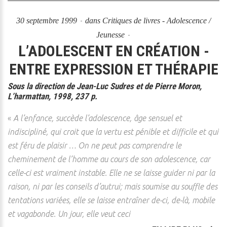
30 septembre 1999
dans
Critiques de livres - Adolescence /
Jeunesse
L’ADOLESCENT EN CRÉATION -
ENTRE EXPRESSION ET THÉRAPIE
Sous la direction de Jean-Luc Sudres et de Pierre Moron,
L’harmattan, 1998, 237 p.
«
A l’enfance, succède l’adolescence, âge sensuel et
indiscipliné, qui croit que la vertu est pénible et difficile et qui
est féru de plaisir … On ne peut pas comprendre le
cheminement de l’homme au cours de son adolescence, car
celle-ci est vraiment instable. Elle ne se laisse guider ni par la
raison, ni par les conseils d’autrui; mais soumise au souffle des
tentations variées, elle se laisse entraîner de-ci, de-là, mobile
et vagabonde. Un jour, elle veut ceci