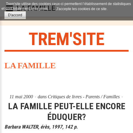
Trem'site utilise des cookies ceux-ci permettent l’établissement de statistiques
LA FAMILLE
et sont totalement anonymes.
J'accepte les cookies de ce site.
D'accord
T
R
E
M
'
S
I
T
E
LA FAMILLE
11 mai 2000
dans
Critiques de livres - Parents / Familles
LA FAMILLE PEUT-ELLE ENCORE
ÉDUQUER?
Barbara WALTER, érès, 1997, 142 p.