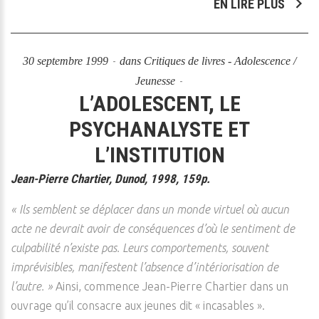
EN LIRE PLUS
30 septembre 1999
dans
Critiques de livres - Adolescence /
Jeunesse
L’ADOLESCENT, LE
PSYCHANALYSTE ET
L’INSTITUTION
Jean-Pierre Chartier, Dunod, 1998, 159p.
« Ils semblent se déplacer dans un monde virtuel où aucun
acte ne devrait avoir de conséquences d’où le sentiment de
culpabilité n’existe pas. Leurs comportements, souvent
imprévisibles, manifestent l’absence d’intériorisation de
l’autre. »
Ainsi, commence Jean-Pierre Chartier dans un
ouvrage qu’il consacre aux jeunes dit « incasables ».