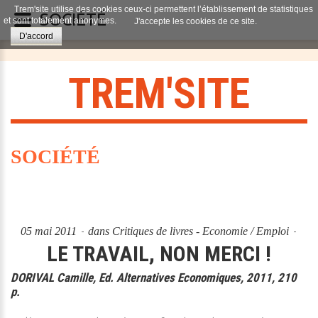
Trem'site utilise des cookies ceux-ci permettent l’établissement de statistiques
SOCIÉTÉ
et sont totalement anonymes.
J'accepte les cookies de ce site.
D'accord
T
R
E
M
'
S
I
T
E
SOCIÉTÉ
05 mai 2011
dans
Critiques de livres - Economie / Emploi
LE TRAVAIL, NON MERCI !
DORIVAL Camille, Ed. Alternatives Economiques, 2011, 210
p.