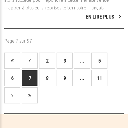
alors succédé pour répondre à cette menace venue
frapper à plusieurs reprises le territoire français
EN LIRE PLUS
Page 7 sur 57
2
3
...
5
6
7
8
9
...
11