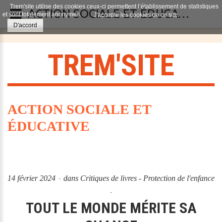
Trem'site utilise des cookies ceux-ci permettent l’établissement de statistiques
ACTION SOCIALE ET ÉDUCATIVE
et sont totalement anonymes.
J'accepte les cookies de ce site.
D'accord
T
R
E
M
'
S
I
T
E
ACTION SOCIALE ET
ÉDUCATIVE
14 février 2024
dans
Critiques de livres - Protection de l'enfance
TOUT LE MONDE MÉRITE SA