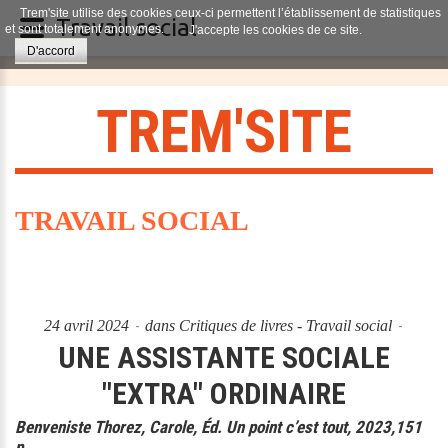
Trem'site utilise des cookies ceux-ci permettent l’établissement de statistiques
Travail social
et sont totalement anonymes.
J'accepte les cookies de ce site.
D'accord
T
R
E
M
'
S
I
T
E
TRAVAIL SOCIAL
24 avril 2024
dans
Critiques de livres - Travail social
UNE ASSISTANTE SOCIALE
"EXTRA" ORDINAIRE
Benveniste Thorez, Carole, Éd. Un point c’est tout, 2023,151
p.