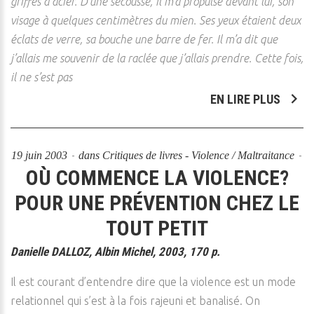
griffes d’acier. D’une secousse, il m’a propulsé devant lui, son
visage à quelques centimètres du mien. Ses yeux étaient deux
éclats de verre, sa bouche une barre de fer. Il m’a dit que
j’allais me souvenir de la raclée que j’allais prendre. Cette fois,
il ne s’est pas
EN LIRE PLUS
19 juin 2003
dans
Critiques de livres - Violence / Maltraitance
OÙ COMMENCE LA VIOLENCE?
POUR UNE PRÉVENTION CHEZ LE
TOUT PETIT
Danielle DALLOZ, Albin Michel, 2003, 170 p.
Il est courant d’entendre dire que la violence est un mode
relationnel qui s’est à la fois rajeuni et banalisé. On