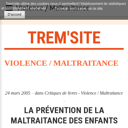
Trem'site utilise des cookies ceux-ci permettent l’établissement de statistiques
Violence / Maltraitance
et sont totalement anonymes.
J'accepte les cookies de ce site.
D'accord
T
R
E
M
'
S
I
T
E
VIOLENCE / MALTRAITANCE
24 mars 2005
dans
Critiques de livres - Violence / Maltraitance
LA PRÉVENTION DE LA
MALTRAITANCE DES ENFANTS