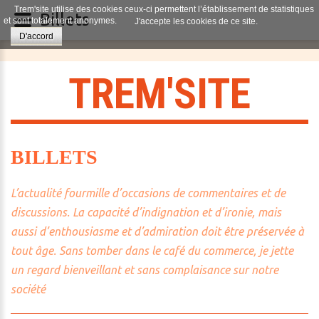
Trem'site utilise des cookies ceux-ci permettent l’établissement de statistiques
Billets
et sont totalement anonymes.
J'accepte les cookies de ce site.
D'accord
T
R
E
M
'
S
I
T
E
BILLETS
L’actualité fourmille d’occasions de commentaires et de
discussions. La capacité d’indignation et d’ironie, mais
aussi d’enthousiasme et d’admiration doit être préservée à
tout âge. Sans tomber dans le café du commerce, je jette
un regard bienveillant et sans complaisance sur notre
société