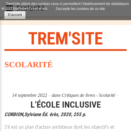
Trem'site utilise des cookies ceux-ci permettent l’établissement de statistiques
Scolarité
et sont totalement anonymes.
J'accepte les cookies de ce site.
D'accord
T
R
E
M
'
S
I
T
E
SCOLARITÉ
14 septembre 2022
dans
Critiques de livres - Scolarité
L’ÉCOLE INCLUSIVE
CORBION,Sylviane Éd. érès, 2020, 255 p.
S’il est un plan d’action ambitieux dont les objectifs et