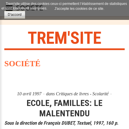
Trem'site utilise des cookies ceux-ci permettent l’établissement de statistiques
SOCIÉTÉ
et sont totalement anonymes.
J'accepte les cookies de ce site.
D'accord
T
R
E
M
'
S
I
T
E
SOCIÉTÉ
10 avril 1997
dans
Critiques de livres - Scolarité
ECOLE, FAMILLES: LE
MALENTENDU
Sous la direction de François DUBET, Textuel, 1997, 160 p.