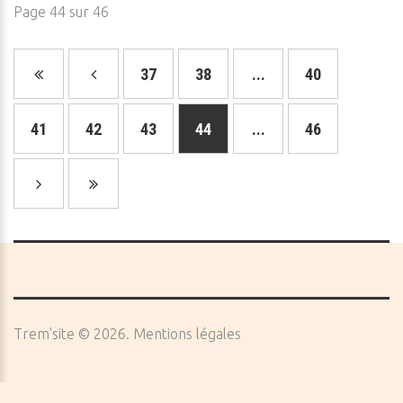
Page 44 sur 46
37
38
...
40
41
42
43
44
...
46
Trem'site
©
2026
Mentions légales